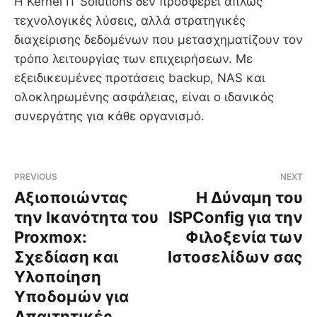
Η Kernel IT Solutions δεν προσφέρει απλώς
τεχνολογικές λύσεις, αλλά στρατηγικές
διαχείρισης δεδομένων που μετασχηματίζουν τον
τρόπο λειτουργίας των επιχειρήσεων. Με
εξειδικευμένες προτάσεις backup, NAS και
ολοκληρωμένης ασφάλειας, είναι ο ιδανικός
συνεργάτης για κάθε οργανισμό.
PREVIOUS
NEXT
Αξιοποιώντας
Η Δύναμη του
την Ικανότητα του
ISPConfig για την
Proxmox:
Φιλοξενία των
Σχεδίαση και
Ιστοσελίδων σας
Υλοποίηση
Υποδομών για
Απαιτητικές